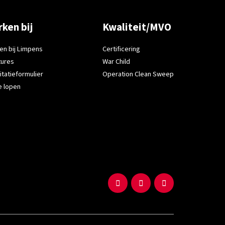
ken bij
Kwaliteit/MVO
en bij Limpens
Certificering
tures
War Child
citatieformulier
Operation Clean Sweep
e lopen