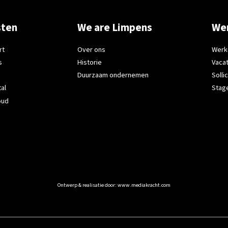
sten
We are Limpens
Wer
rt
Over ons
Werk
s
Historie
Vaca
Duurzaam ondernemen
Solli
tal
Stag
oud
Ontwerp & realisatie door:
www.mediakracht.com