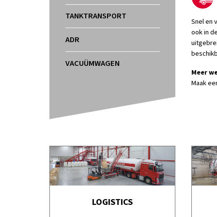
TANKTRANSPORT
Snel en 
ook in d
ADR
uitgebre
beschikb
VACUÜMWAGEN
Meer we
Maak een
LOGISTICS