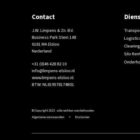
Contact
Dien
J.W. Limpens & Zn. B.V.
Transpo
Business Park Stein 148
Logistic
6181 MA Elsloo
Cleaning
Nederland
Silo Ren
Onderh
+31 (0)46 428 82 10
info@limpens-elsloo.nl
www.limpens-elsloo.nl
BTW: NL819578174B01
© Copyright 2023 - alle rechten voorbehouden
Algemene voorwaarden
Disclaimer